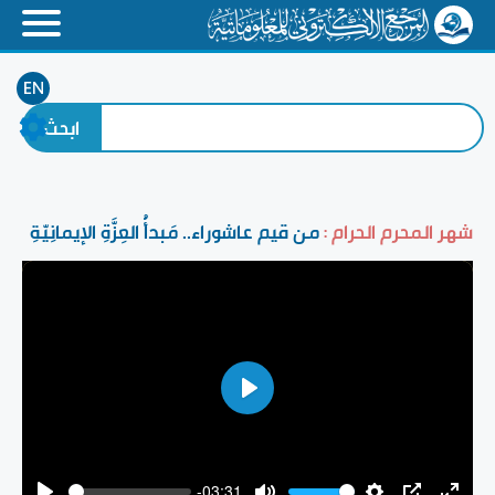
EN
شهر المحرم الحرام :
من قيم عاشوراء.. مَبدأُ العِزَّةِ الإيمانِيّةِ
Play
-03:31