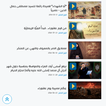
"أبا الشهداء" قصيدة رائعة للسيد مصطفى جمال
الدين - حصرياً
تاريخ النشر :
2019-10-17
من قيم عاشوراء.. مَبدأُ العِزَّةِ الإيمانِيّةِ
تاريخ النشر :
2024-07-21
مصاديق الامر بالمعروف والنهي عن المنكر
تاريخ النشر :
2023-08-14
نرفع أسمى آيات العزاء والمواساة بمناسبة حلول شهر
أحزان آل محمد (صلى الله عليه وآله) محرّم الحرام
تاريخ النشر :
2025-11-20
عِظَم مصيبة يوم عاشوراء
تاريخ النشر :
2026-06-25