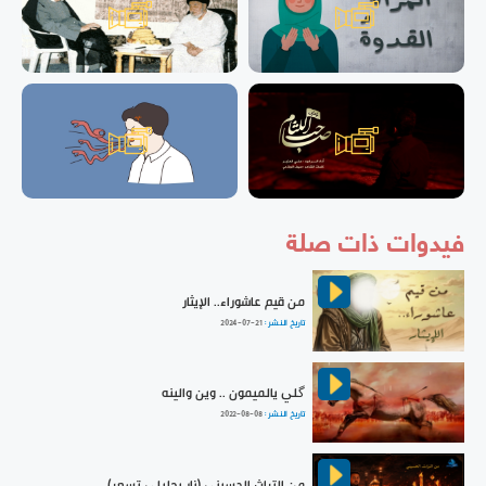
فيدوات ذات صلة
من قيم عاشوراء.. الإيثار
تاريخ النشر :
2024-07-21
گلي يالميمون .. وين والينه
تاريخ النشر :
2022-08-08
من التراث الحسيني (نار بدليلي تسعر)