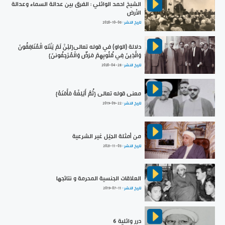
الشيخ احمد الوائلي : الفرق بين عدالة السماء وعدالة
الأرض
تاريخ النشر :
2020-10-06
دلالة (الواو) في قوله تعالى{لئِنْ لَمْ يَنْتَهِ الْمُنَافِقُونَ
وَالَّذِينَ فِي قُلُوبِهِمْ مَرَضٌ وَالْمُرْجِفُوننَ}
تاريخ النشر :
2020-04-28
معنى قوله تعالى {ثُمَّ أَبْلِغْهُ مَأْمَنَهُ}
تاريخ النشر :
2019-09-22
من أمثلة الحِيَل غير الشرعية
تاريخ النشر :
2021-11-03
العلاقات الجنسية المحرمة و نتائجها
تاريخ النشر :
2019-07-11
درر وائلية 6