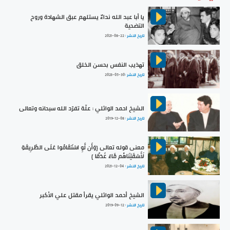
يا أبا عبد الله نداءٌ يستلهم عبق الشهادة وروح
التضحية
تاريخ النشر :
2021-08-22
تهذيب النفس بحسن الخلق
تاريخ النشر :
2023-05-30
الشيخ احمد الوائلي : علّة تفرّد الله سبحانه وتعالى
تاريخ النشر :
2019-12-08
معنى قوله تعالى {وَأَن لَّوِ اسْتَقَامُوا عَلَى الطَّرِيقَةِ
لَأَسْقَيْنَاهُم مَّاءً غَدَقًا }
تاريخ النشر :
2021-12-04
الشيخ أحمد الوائلي يقرأ مقتل علي الأكبر
تاريخ النشر :
2019-09-12