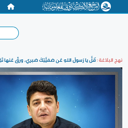
الرئيسية
نهج البلاغة :
قَلَّ يا رَسولَ اللهِ عَن صَفيَّتِكَ صَبري، ورقّ عَنها تَجَ