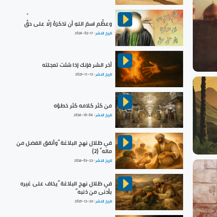
وعظِّم اسمَ اللهِ أن تذكرَهُ إلّا على حقٍّ
تاريخ النشر :
2024-02-17
أخر الشر فإنك إذا شئت تعجلته
تاريخ النشر :
2025-11-13
من كثر كلامه كثر خطؤه
تاريخ النشر :
2024-10-04
في ظلال نهج البلاغة ”وأنفق الفضل من
ماله“ (2)
تاريخ النشر :
2026-03-23
في ظلال نهج البلاغة ”يخاف على غيره
بأدنى من ذنبه“
تاريخ النشر :
2025-12-26