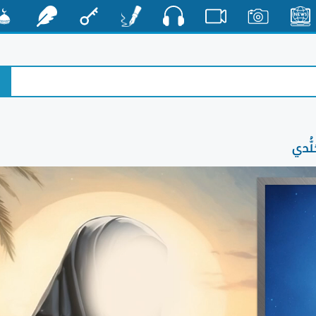
صوت
الأخبار
صور
فيديو
أقلام
مفتاح
رشفات
مشكا
لُّدي