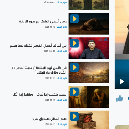
تاريخ النشر :
2024-05-27
ومن أعطي الشكر لم يحرم الزيادة
تاريخ النشر :
2025-11-13
من أشرف أعمال الكريم غفلته عما يعلم
تاريخ النشر :
2023-04-20
في ظلال نهج البلاغة ”وعجبت لعامر دار
الفناء وتارك دار البقاء !“
تاريخ النشر :
2026-02-02
Pla
يعجب بنفسه إذا عُوفي، ويقنط إذا ابتُلي
تاريخ النشر :
2025-11-13
صدر العاقل صندوق سره
تاريخ النشر :
2025-11-13