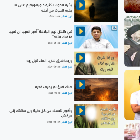
يكره الموت لكثرة ذنوبه،ويقيم على ما
يكره الموت من أجله
تاريخ النشر :
2025-11-13
في ظلال نهج البلاغة ”أكبر العيب أن تعيب
ما فيك مثله“
تاريخ النشر :
2023-05-22
وربما شرق شارب الماء قبل ريه
تاريخ النشر :
2024-06-26
هلك امرؤ لم يعرف قدره
تاريخ النشر :
2026-02-18
وأكرم نفسك عن كل دنية وإن ساقتك إلى
الرغائب
تاريخ النشر :
2024-04-27