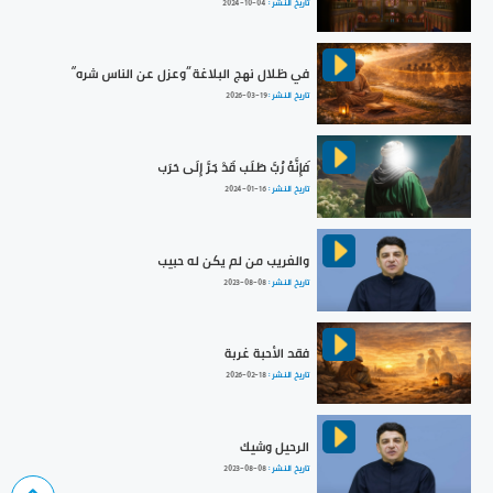
تاريخ النشر :
2024-10-04
في ظلال نهج البلاغة ”وعزل عن الناس شره“
تاريخ النشر :
2026-03-19
فَإِنَّهُ رُبَّ طَلَب قَدْ جَرَّ إِلَى حَرَب
تاريخ النشر :
2024-01-16
والغريب من لم يكن له حبيب
تاريخ النشر :
2023-08-08
فقد الأحبة غربة
تاريخ النشر :
2026-02-18
الرحيل وشيك
تاريخ النشر :
2023-08-08