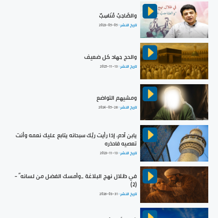
والصَّاحِبُ مُنَاسِبٌ
تاريخ النشر :
2023-05-05
والحج جهاد كل ضعيف
تاريخ النشر :
2025-11-13
ومشيهم التواضع
تاريخ النشر :
2024-05-28
يابن آدم، إذا رأيت ربَّك سبحانه يتابع عليك نعمه وأنت
تعصيه فاحذره
تاريخ النشر :
2023-11-13
في ظلال نهج البلاغة _وأمسك الفضل من لسانه“ -
(2)
تاريخ النشر :
2026-03-31