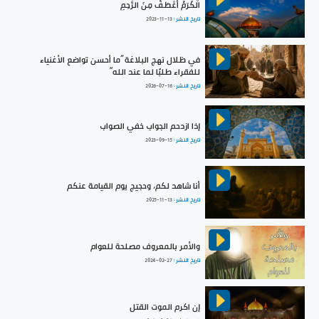
الْكَرَمُ أَعْطَفُ مِنَ الرَّحِمِ
تاريخ النشر :
2023-11-13
في ظلال نهج البلاغة ”ما أحسن تواضع الأغنياء
للفقراء طلبًا لما عند الله“
تاريخ النشر :
2026-07-16
إذا ازدحم الجواب خفي الصواب
تاريخ النشر :
2023-09-15
أنا شاهد لكم، وحجيج يوم القيامة عنكم
تاريخ النشر :
2025-11-13
والأمر بالمعروف مصلحة للعوام
تاريخ النشر :
2024-02-27
إن اكرم الموت القتل