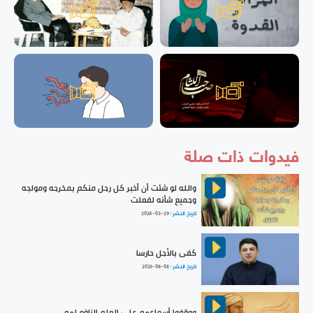
فيدوات ذات صلة
والله لو شئت أن أخبر كل رجل منكم بمخرجه ومولجه
وجميع شأنه لفعلت
تاريخ النشر :
2024-03-29
كفى بالأجل حارسا
تاريخ النشر :
2023-08-08
ووقفوا أسماعهم على العلم النافع لهم