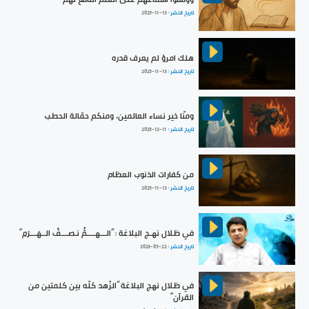
تاريخ النشر :
2025-11-13
هلك امرؤ لم يعرف قدره
تاريخ النشر :
2025-11-13
ومنّا خير نساء العالمين، ومنكم حمّالة الحطب
تاريخ النشر :
2025-12-11
من كفارات الذنوب العظام
تاريخ النشر :
2025-11-13
في ظلال نهـج البلاغة : ”الـــهــــمُّ نـصـــفُ الــهَـــرَمِ“
تاريخ النشر :
2023-05-22
في ظلال نهج البلاغة ”الزّهد كلّه بين كلمتين من
القرآن“