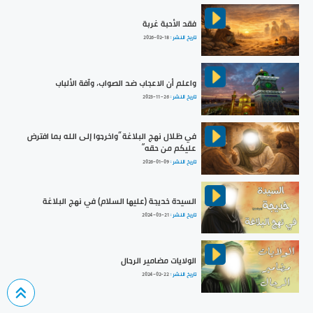
فقد الأحبة غربة
تاريخ النشر :
2026-02-18
واعلم أن الاعجاب ضد الصواب، وآفة الألباب
تاريخ النشر :
2023-11-26
في ظلال نهج البلاغة ”واخرجوا إلى الله بما افترض
عليكم من حقه“
تاريخ النشر :
2026-01-09
السيدة خديجة (عليها السلام) في نهج البلاغة
تاريخ النشر :
2024-03-21
الولايات مضامير الرجال
تاريخ النشر :
2024-02-22