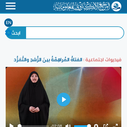
EN
فيديوات اجتماعية :
الفتاةُ المُراهِقَةُ بينَ الرُّشدِ والتَّمَرُّد
Play
-02:08