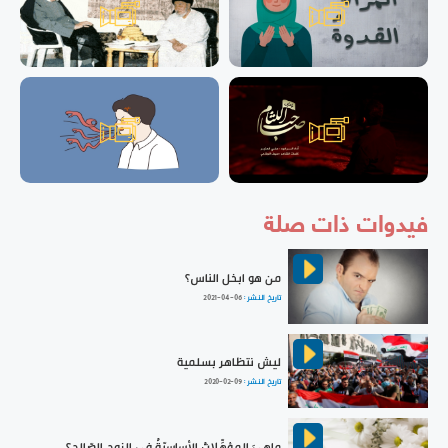
فيدوات ذات صلة
من هو ابخل الناس؟
تاريخ النشر :
2021-04-06
ليش نتظاهر بسلمية
تاريخ النشر :
2020-02-09
ماهيَ المؤهِّلاتُ الأساسيّةُ في الزوجِ الصّالحِ؟