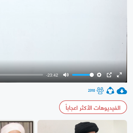
-23:42
Mute
Settings
PIP
Enter
fullscr
2310
الفيديوهات الأكثر اعجاباً