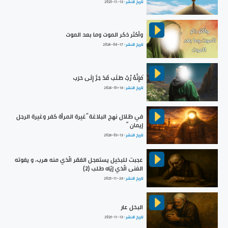
تاريخ النشر :
2025-11-13
وأكثر ذكر الموت وما بعد الموت
تاريخ النشر :
2024-04-17
فَإِنَّهُ رُبَّ طَلَب قَدْ جَرَّ إِلَى حَرَب
تاريخ النشر :
2024-01-16
في ظلال نهج البلاغة ”غيرة المرأة كفر وغيرة الرجل
إيمان “
تاريخ النشر :
2026-03-13
عجبت للبخيل يستعجل الفقر الّذي منه هرب، و يفوته
الغنى الّذي إيّاه طلب (2)
تاريخ النشر :
2025-11-26
البخل عار
تاريخ النشر :
2025-11-13