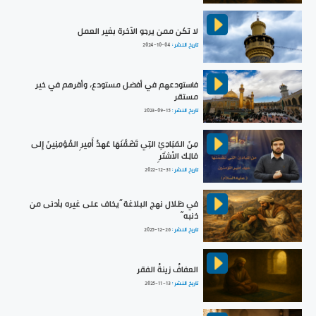
لا تكن ممن يرجو الآخرة بغير العمل
تاريخ النشر :
2024-10-04
فاستودعهم في أفضل مستودع، وأقرهم في خير
مستقر
تاريخ النشر :
2023-09-15
مِنَ المَبَادِئِ التِي تَضَمَّنَهَا عَهدُ أَمِيرِ المُؤمِنِينَ إِلى
مَالِك الأشتَرِ
تاريخ النشر :
2022-12-31
في ظلال نهج البلاغة ”يخاف على غيره بأدنى من
ذنبه“
تاريخ النشر :
2025-12-26
العفافُ زينةُ الفقر
تاريخ النشر :
2025-11-13