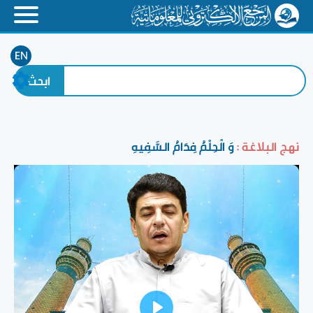
EN
نهج البلاغة :
وَ الْحِلْمُ فِدَامُ السَّفِيهِ