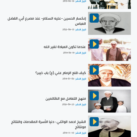
تاريخ النشر :
2019-06-16
إنكسار الحسين -عليه السلام- عند مصرع أبي الفضل
العباس
تاريخ النشر :
2022-08-15
عندما تكون العبادة لغير الله
تاريخ النشر :
2019-06-19
كيف قلع الإمام علي (ع) باب خيبر؟
تاريخ النشر :
2019-07-03
منهج التعامل مع الظالمين
تاريخ النشر :
2023-09-25
الشيخ احمد الوائلي : دنيا الأسرة المقدمات والنتائج
مونتائج
تاريخ النشر :
2019-11-14