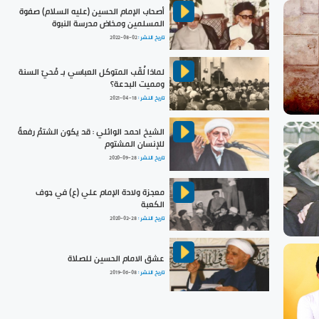
أصحاب الإمام الحسين (عليه السلام) صفوة
المسلمين ومخاض مدرسة النبوة
تاريخ النشر :
2022-08-02
لماذا لُقّب المتوكل العباسي بـ مُحيّ السنة
ومميت البدعة؟
تاريخ النشر :
2021-04-18
الشيخ احمد الوائلي : قد يكون الشتمُ رفعةً
للإنسان المشتوم
تاريخ النشر :
2020-09-28
معجزة ولادة الإمام علي (ع) في جوف
الكعبة
تاريخ النشر :
2020-02-28
عشق الامام الحسين للصلاة
تاريخ النشر :
2019-06-08