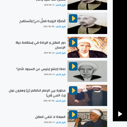
تاريخ النشر :
2019-06-17
مُضارَّة الزوجة فعلٌ دنيٌ ومُستقبح
تاريخ النشر :
2021-06-04
دور العقل و الإرادة في إستقامة حياة
الإنسان
تاريخ النشر :
2019-06-23
لماذا إمتنع إبليس عن السجود لآدم؟
تاريخ النشر :
2019-06-15
محاورة بين الإمام الكاظم (ع) وهارون حول
إرث النبي (ص)
تاريخ النشر :
2021-05-04
العبادة لا تلغي العقل
Pla
تاريخ النشر :
2019-06-17