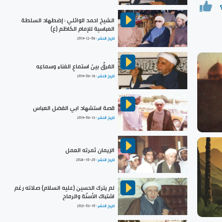
الشيخ احمد الوائلي : إضطهاد السلطة
العباسية للإمام الكاظم (ع)
تاريخ النشر :
2019-12-08
الفرقُ بينَ استماعِ الغناءِ وسماعِه
تاريخ النشر :
2019-06-18
قصة استشهاد ابي الفضل العباس
تاريخ النشر :
2019-06-13
الإيمان ثمرته العمل
تاريخ النشر :
2024-10-20
لم يترك الحسين (عليه السلام) صلاته رغم
اشتباك الأسنّة والرماح
تاريخ النشر :
2021-03-10