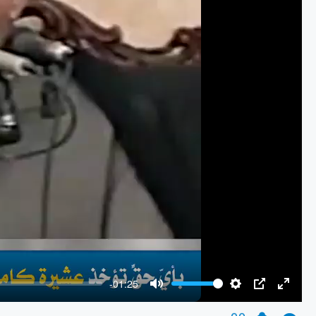
-01:25
Mute
Settings
PIP
Enter
fullscr