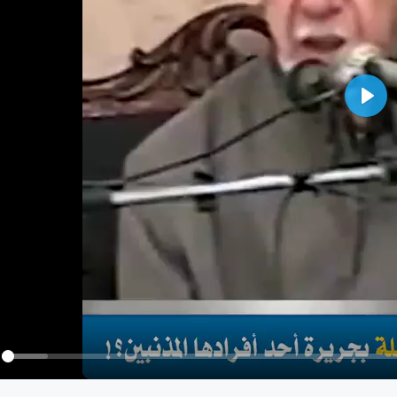
Play
y