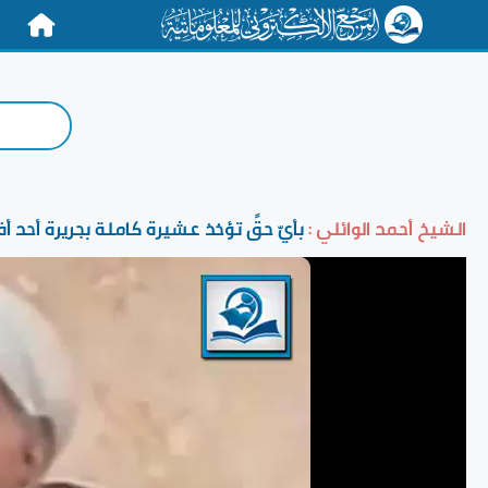
الرئيسية
الشيخ أحمد الوائلي :
بأيّ حقٍّ تؤخذ عشيرة كاملة بجريرة أحد أف