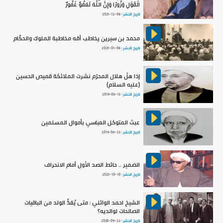
الْقَوْلِ وَزُورًا وَإِنَّ اللَّهَ لَعَفُوٌّ غَفُورٌ
تاريخ النشر :
2021-12-08
محمد بن سيرين يخاطب أمّه مخاطبة الملوك والحكّام
تاريخ النشر :
2025-01-08
إذا هلّ هلال المحرّم نشرت الملائكة قميص الحسين
(عليه السلام)
تاريخ النشر :
2019-06-13
عبث المتوكل العباسي بأموال المسلمين
تاريخ النشر :
2019-06-23
الضمير .. حائط الصد الأول أمام الانحراف
تاريخ النشر :
2025-10-10
الشيخ احمد الوائلي : متى يُعَدُّ الولد من الباقيات
الصالحات لوالديه؟
تاريخ النشر :
2020-09-22