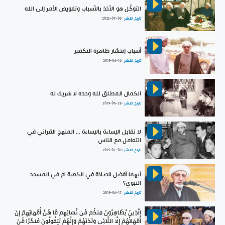
التوكّل هو الأخذ بالأسباب وتفويض الأمر إلى الله
تاريخ النشر :
2022-07-06
أسباب إنتشار ظاهرة التكفير
تاريخ النشر :
2019-06-16
الكمال المطلق لله وحده لا شريك له
تاريخ النشر :
2019-06-28
لا تقابل الإساءة بالإساءة ... المنهج القراني في
التعامل مع الناس
تاريخ النشر :
2019-07-03
أيهما أفضل الصلاة في الكعبة ام في المسجد
النبوي؟
تاريخ النشر :
2019-06-17
الَّذِينَ يُظَاهِرُونَ مِنكُم مِّن نِّسَائِهِم مَّا هُنَّ أُمَّهَاتِهِمْ إِنْ
أُمَّهَاتُهُمْ إِلَّا اللَّائِي وَلَدْنَهُمْ وَإِنَّهُمْ لَيَقُولُونَ مُنكَرًا مِّنَ