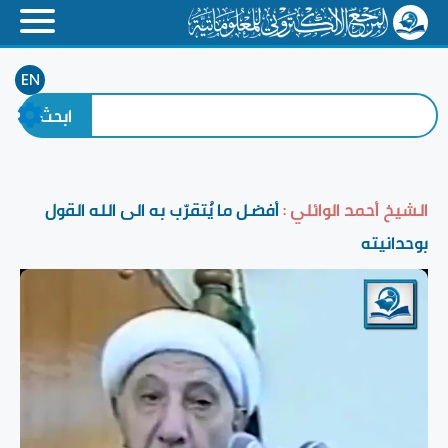
EN
الشيخ أحمد الوائلي :
أفضل ما يُتقرّب به الى الله القول
بوحدانيته