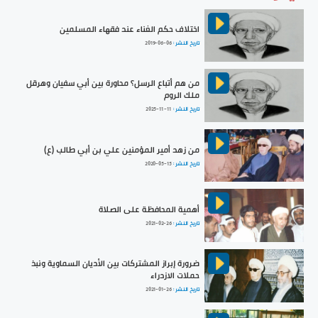
اختلاف حكم الغناء عند فقهاء المسلمين
تاريخ النشر :
2019-06-06
من هم أتباع الرسل؟ محاورة بين أبي سفيان وهرقل
ملك الروم
تاريخ النشر :
2025-11-11
من زهد أمير المؤمنين علي بن أبي طالب (ع)
تاريخ النشر :
2020-05-15
أهمية المحافظة على الصلاة
تاريخ النشر :
2021-02-26
ضرورة إبراز المشتركات بين الأديان السماوية ونبذ
حملات الازدراء
تاريخ النشر :
2021-01-26