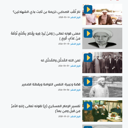
لمَ لُقّب الصحابي خزيمة بن ثابت بذي الشهادتين؟
تاريخ النشر :
2020-05-19
معنى قوله تعالى { وَمَنْ يُرِدْ فِيهِ بِإِلْحَادٍ بِظُلْمٍ نُذِقْهُ
مِنْ عَذَابٍ أَلِيمٍ }
تاريخ النشر :
2023-07-10
لعن الله المُحلِّل والمُحلَّل له
تاريخ النشر :
2021-05-07
قصّة وعِبرة: النفس اللوامة ويقظة الضمير
تاريخ النشر :
2023-09-08
تفسير الإمام العسكري (ع) لقوله تعالى {للهِ الأمرُ
مِن قبلُ ومِن بعدُ}
تاريخ النشر :
2020-10-25