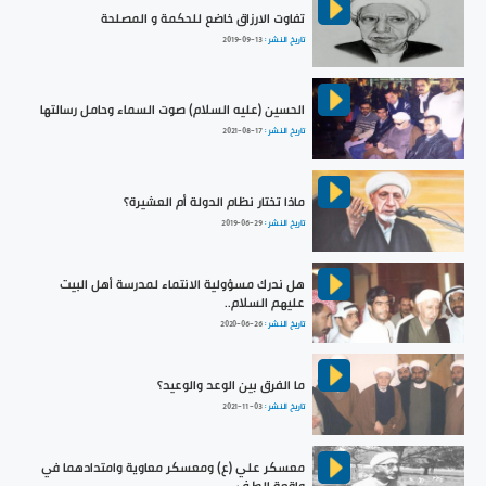
تفاوت الارزاق خاضع للحكمة و المصلحة
تاريخ النشر :
2019-09-13
الحسين (عليه السلام) صوت السماء وحامل رسالتها
تاريخ النشر :
2021-08-17
ماذا تختار نظام الدولة أم العشيرة؟
تاريخ النشر :
2019-06-29
هل ندرك مسؤولية الانتماء لمدرسة أهل البيت
عليهم السلام..
تاريخ النشر :
2020-06-26
ما الفرق بين الوعد والوعيد؟
تاريخ النشر :
2021-11-03
معسكر علي (ع) ومعسكر معاوية وامتدادهما في