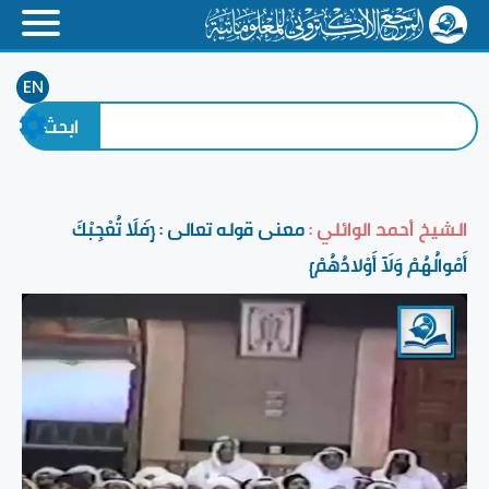
EN
الشيخ أحمد الوائلي :
معنى قوله تعالى : {فَلَا تُعْجِبْكَ
أَمْوالُهُمْ وَلَآ أَوْلادُهُمْ}