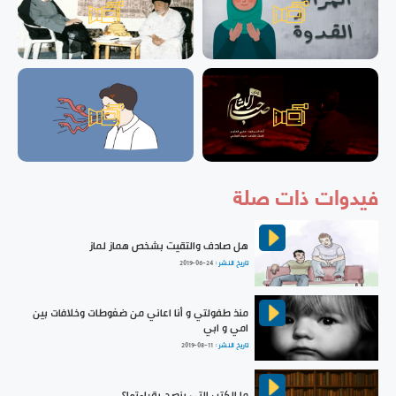
فيدوات ذات صلة
هل صادف والتقيت بشخص هماز لماز
تاريخ النشر :
2019-06-24
منذ طفولتي و أنا اعاني من ضغوطات وخلافات بين
امي و ابي
تاريخ النشر :
2019-08-11
ما الكتب التي ينصح بقراءتها؟