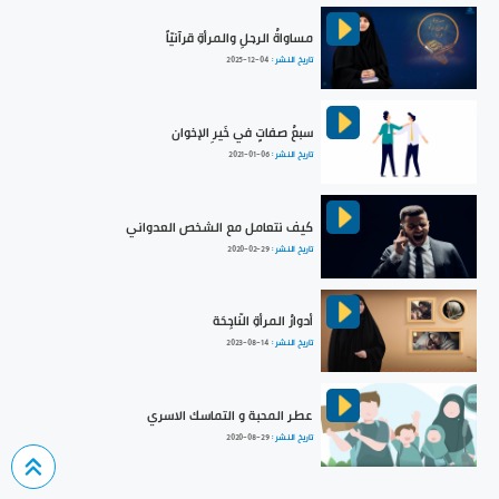
مساواةُ الرجلِ والمرأةِ قرآنيّاً
تاريخ النشر :
2025-12-04
سبعُ صفاتٍ في خَيرِ الإخوان
تاريخ النشر :
2021-01-06
كيف نتعامل مع الشخص العدواني
تاريخ النشر :
2020-02-29
أدوارُ المرأةِ النّاجِحَة
تاريخ النشر :
2023-08-14
عطر المحبة و التماسك الاسري
تاريخ النشر :
2020-08-29