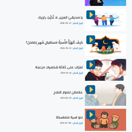
يا صديقيَ العزيز..لا تُخَيِّبْ راجِيك
تاريخ النشر :
2020-09-27
كيفَ تَتَهَيَّأُ الأُسرَةُ لاستقبالِ شَهرِ رَمَضانَ؟
تاريخ النشر :
2022-03-31
تعرّف على ثلاثة شخصيات مزعجة
تاريخ النشر :
2019-10-26
علامتان للحوار الناجح
تاريخ النشر :
2019-06-20
نحو اسرة متماسكة
تاريخ النشر :
2019-07-04