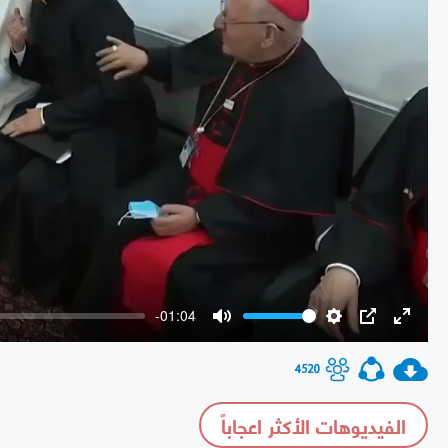
-01:04
Mute
Settings
PIP
Enter
fullscr
4520
الفيديوهات الأكثر اعجاباً