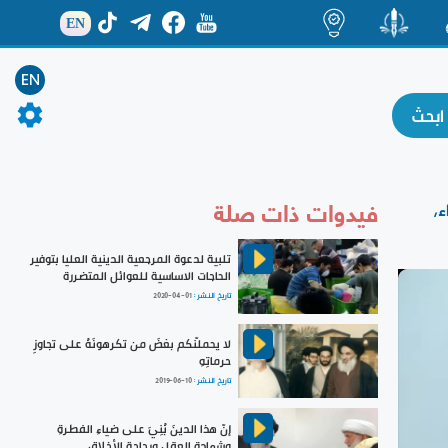
EN
ة
منشور
اضاءات
EN
فيدوات ذات صلة
ء،
تلبية لدعوة المرجعية الدينية العليا بتوفير
الحاجات الاساسية للعوائل المتضررة
تاريخ النشر :
2020-04-01
لا يحملنّكم بغضَ من تكرهونَهُ على تجاوزِ
حرماتِهِ
تاريخ النشر :
2019-06-10
إنّ هذا الدينَ بُنِيَ على ضياءِ الفطرةِ
وشهادةِ العقلِ ورجاحةِ الأخلاقِ