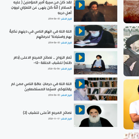
لقد كانَ من سيرةِ أميرِ المؤمنينَ ( عليه
السلام ) أنّهُ كانَ ينهى عن التعرّضِ لبيوتِ
أهلِ حربهِ
تاريخ النشر :
2019-06-10
اللهَ اللهَ في اتهامِ الناسِ في دينهِم نكايةً
بهم واستباحة ً لحرماتهِم
تاريخ النشر :
2019-06-10
ثمار الزواج _ نصائح المرجع الاعلى (دام
ظله) للشباب الحلقة -12-
تاريخ النشر :
2025-02-06
اللهَ اللهَ في حرماتِ عامّةِ الناسِ ممن لم
يقاتلوكم، لاسيّما المستضعفينَ
تاريخ النشر :
2019-06-10
نصائح المرجع الأعلى للشباب (2)
تاريخ النشر :
2025-11-17