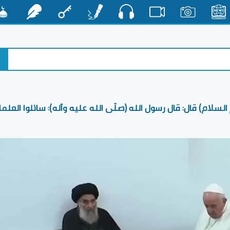
صوت
الأخبار
صور
فيديو
أقلام
مفتاح
رشفات
مشكا
لام) قال: قال رسول الله (صلّى الله عليه وآله): سائلوا العلما