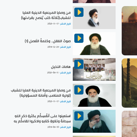
من وصايا المرجعية الدينية العليا
للشباب(ثلاثة كتب يُنصح بقراءتها)
تاريخ النشر :
2025-11-17
صوتُ العَقل.. وكلمةُ الفَصل (1)
تاريخ النشر :
2019-12-29
هامات النخيل
تاريخ النشر :
2025-06-11
من وصايا المرجعية الدينية العليا للشباب
(تولية المناصب وأمانة المسؤولية)
تاريخ النشر :
2025-11-17
استعينوا على أنفُسِكُم بكثرةِ ذكرِ اللهِ
سبحانهُ وتلاوةِ كتابهِ واذكروا لقاءَكُم به
تاريخ النشر :
2019-06-10