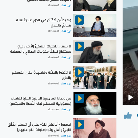
تاريخ النشر :
2019-06-10
ولا يظنَّنَ أحدٌ أنَ في الجورِ علاجاً لما لا
يتعالجُ بالعدلِ
تاريخ النشر :
2019-06-10
لا ينبغي للفتياتِ التفكيرُ إلاّ في حياةٍ
مستقرّةٍ تملكُ مقوّماتَ الصلاحِ والسعادةِ
تاريخ النشر :
2019-06-10
لا تأخذوا بالظِنّةِ وتشبهوهُ على أنفسكم
بالحزمِ
تاريخ النشر :
2019-06-10
من وصايا المرجعية الدينية العليا للشباب
(مسؤولية المسلم تجاه الأسرة والمجتمع)
Pla
تاريخ النشر :
2025-11-17
احرصوا -أعانكمُ اللهُ- على أن تعملوا بخُلُقِ
النبيِّ وأهلِ بيتهِ (صلواتُ اللهِ عليهم)
تاريخ النشر :
2019-06-10