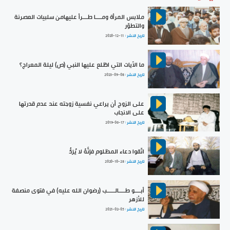
ملابس المرأة ومــــا طـــرأ عليهامن سلبيات العصرنة
والتطوّر
تاريخ النشر :
2020-12-11
ما الآيات التي اطّلع عليها النبي (ص) ليلة المعراج؟
تاريخ النشر :
2023-09-08
على الزوج أن يراعي نفسية زوجته عند عدم قدرتها
على الانجاب
تاريخ النشر :
2019-06-17
اتّقوا دعاء المظلوم فإنَّهُ لا يُرَدُّ
تاريخ النشر :
2020-10-28
أبــــو طــــالـــــب (رضوان الله عليه) في فتوى منصفة
للأزهر
تاريخ النشر :
2021-02-05