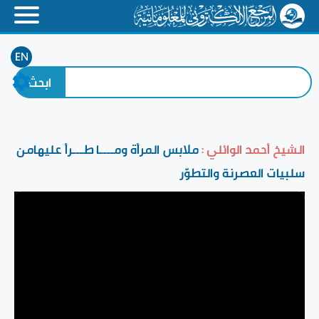
EN
الشيخ أحمد الوائلي :
ملابس المرأة ومــــا طـــرأ عليهامن
سلبيات العصرنة والتطوّر