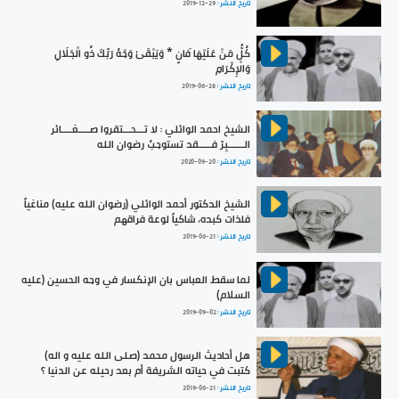
تاريخ النشر :
2019-12-29
كُلُّ مَنْ عَلَيْهَا فَانٍ * وَيَبْقَىٰ وَجْهُ رَبِّكَ ذُو الْجَلَالِ
وَالْإِكْرَامِ
تاريخ النشر :
2019-06-28
الشيخ احمد الوائلي : لا تـــحـــتقروا صــــغــــائر
الــــــبِرّ فـــــقد تستوجبُ رضوان الله
تاريخ النشر :
2020-09-20
الشيخ الدكتور أحمد الوائلي (رضوان الله عليه) مناغياً
فلذات كبده، شاكياً لوعة فراقهم
تاريخ النشر :
2019-06-21
لما سقط العباس بان الإنكسار في وجه الحسين (عليه
السلام)
تاريخ النشر :
2019-09-02
هل أحاديث الرسول محمد (صلى الله عليه و اله)
كتبت في حياته الشريفة أم بعد رحيله عن الدنيا ؟
تاريخ النشر :
2019-06-21