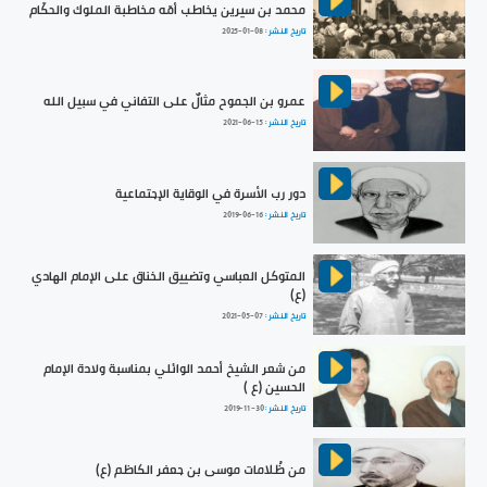
محمد بن سيرين يخاطب أمّه مخاطبة الملوك والحكّام
تاريخ النشر :
2025-01-08
عمرو بن الجموح مثالٌ على التفاني في سبيل الله
تاريخ النشر :
2021-06-15
دور رب الأسرة في الوقاية الإجتماعية
تاريخ النشر :
2019-06-16
المتوكل العباسي وتضييق الخناق على الإمام الهادي
(ع)
تاريخ النشر :
2021-05-07
من شعر الشيخ أحمد الوائلي بمناسبة ولادة الإمام
الحسين (ع )
تاريخ النشر :
2019-11-30
من ظُلامات موسى بن جعفر الكاظم (ع)