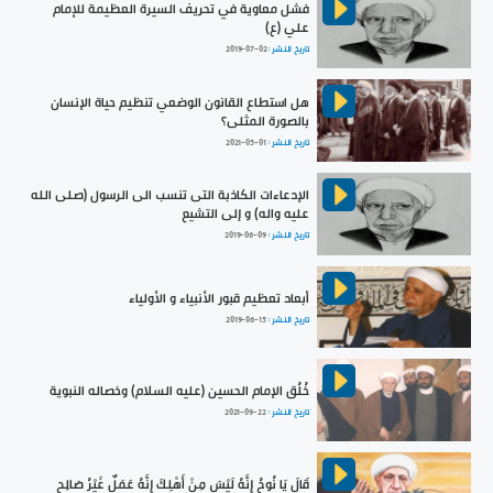
فشل معاوية في تحريف السيرة العظيمة للإمام
علي (ع)
تاريخ النشر :
2019-07-02
هل استطاع القانون الوضعي تنظيم حياة الإنسان
بالصورة المثلى؟
تاريخ النشر :
2021-05-01
الإدعاءات الكاذبة التى تنسب الى الرسول (صلى الله
عليه واله) و إلى التشيع
تاريخ النشر :
2019-06-09
أبعاد تعظيم قبور الأنبياء و الأولياء
تاريخ النشر :
2019-06-15
خُلُق الإمام الحسين (عليه السلام) وخصاله النبوية
تاريخ النشر :
2021-09-22
قَالَ يَا نُوحُ إِنَّهُ لَيْسَ مِنْ أَهْلِكَ إِنَّهُ عَمَلٌ غَيْرُ صَالِحٍ