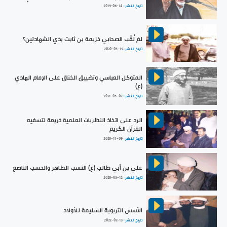
تاريخ النشر :
2019-06-14
لمَ لُقّب الصحابي خزيمة بن ثابت بذي الشهادتين؟
تاريخ النشر :
2020-05-19
المتوكل العباسي وتضييق الخناق على الإمام الهادي
(ع)
تاريخ النشر :
2021-05-07
الرد على اتخاذ النظريات العلمية ذريعة لتسفيه
القرآن الكريم
تاريخ النشر :
2020-11-09
علي بن أبي طالب (ع) النسب الطاهر والحسب الناصع
تاريخ النشر :
2020-03-12
الأسس التربوية السليمة للأولاد
تاريخ النشر :
2022-02-13