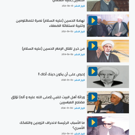
الحسين (عليه السلام)
تاريخ النشر :
2021-08-10
نهضة الحسين (عليه السلام) نصرة للمظلومين
وتلبية لاستغاثة الضعفاء
تاريخ النشر :
2021-09-03
من خرج لقتال الإمام الحسين (عليه السلام)
تاريخ النشر :
2019-06-08
إحرص على أن يكون دينك أخاك !!
تاريخ النشر :
2020-05-03
وراثة أهل البيت للنبي (صلى الله عليه و آله) تؤرّق
مضاجع العباسيين
تاريخ النشر :
2024-01-04
ما الأسباب الرئيسة لانحراف الزوجين والتفكك
الأسري؟
تاريخ النشر :
2021-06-14