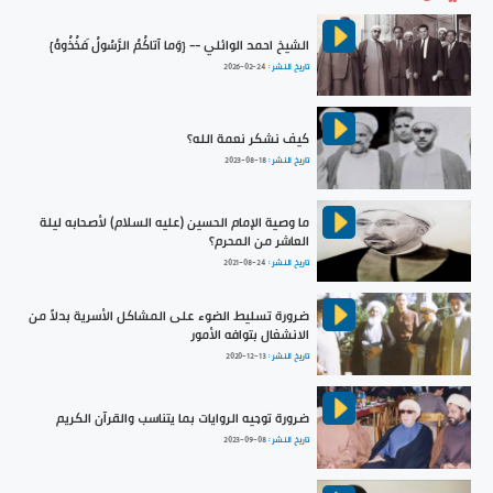
الشيخ احمد الوائلي -- {وَما آتاكُمُ الرَّسُولُ فَخُذُوهُ}
تاريخ النشر :
2026-02-24
كيف نشكر نعمة الله؟
تاريخ النشر :
2023-08-18
ما وصية الإمام الحسين (عليه السلام) لأصحابه ليلة
العاشر من المحرم؟
تاريخ النشر :
2021-08-24
ضرورة تسليط الضوء على المشاكل الأسرية بدلاً من
الانشغال بتوافه الأمور
تاريخ النشر :
2020-12-13
ضرورة توجيه الروايات بما يتناسب والقرآن الكريم
تاريخ النشر :
2023-09-08