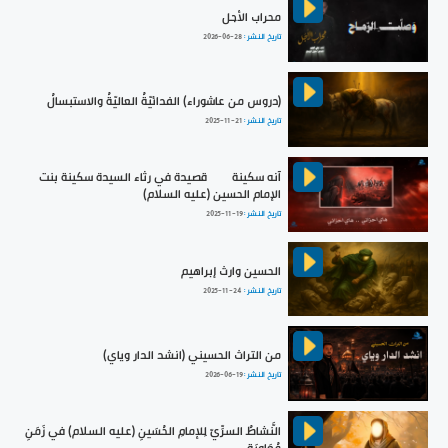
محراب الأجل
تاريخ النشر :
2026-06-28
(دروس من عاشوراء) الفدائيّةُ العاليّةُ والاستبسالُ
تاريخ النشر :
2025-11-21
آنه سكينة | قصيدة في رثاء السيدة سكينة بنت
الإمام الحسين (عليه السلام)
تاريخ النشر :
2025-11-19
الحسين وارث إبراهيم
تاريخ النشر :
2025-11-24
من التراث الحسيني (انشد الدار وياي)
تاريخ النشر :
2026-06-19
النَّشاطُ السرِّيّ لِلإمامِ الحُسَينِ (عليه السلام) في زَمَنِ