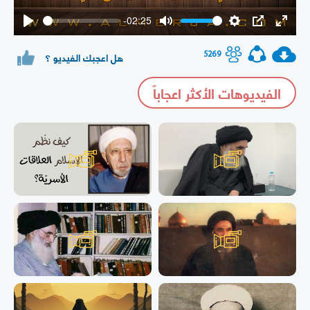
-02:25
Play
Mute
Settings
PIP
Enter
fullsc
5269
هل اعجبك الفيديو ؟
الفيديوهات الأكثر اعجاباً