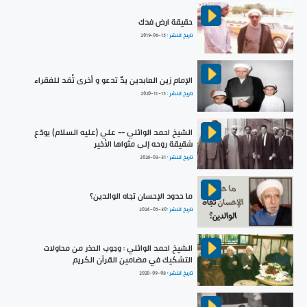
حقيقة ارض فدك
تاريخ النشر :
2019-06-15
الإمام زين العابدين يدٌ تدعو و أخرى تُمَد للفقراء
تاريخ النشر :
2020-11-15
الشيخ احمد الوائلي -- علي (عليه السلام) يودّع
شقيقة روحه إلى مثواها الأخير
تاريخ النشر :
2026-03-31
ما حدود الإحسان تجاه الوالدين؟
تاريخ النشر :
2024-05-30
الشيخ احمد الوائلي : وجوب الحذر من محاولات
التشكيك في مضامين القرآن الكريم
تاريخ النشر :
2020-09-08