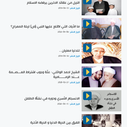
النيل من عقائد الاخرين يرفضه الاسلام
تاريخ النشر :
2019-06-15
ما الآيات التي اطّلع عليها النبي (ص) ليلة المعراج؟
تاريخ النشر :
2023-09-08
للدنيا معنيان ..
تاريخ النشر :
2019-09-18
الشيخ احمد الوائلي : علّة وجوب اشتراط العــــصــمة
عــــند الإمـــــــامية
تاريخ النشر :
2020-02-27
الانسجام الأسري ودوره في نشأة الطفل
تاريخ النشر :
2024-04-11
الفرق بين الحياة الدنيا و الحياة الآخرة