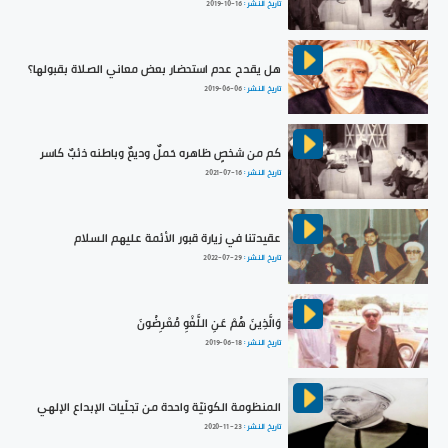
تاريخ النشر :
2019-10-16
هل يقدح عدم استحضار بعض معاني الصلاة بقبولها؟
تاريخ النشر :
2019-06-06
كم من شخصٍ ظاهره حَملٌ وديعٌ وباطنه ذئبٌ كاسر
تاريخ النشر :
2021-07-16
عقيدتنا في زيارة قبور الأئمة عليهم السلام
تاريخ النشر :
2022-07-29
وَالَّذِينَ هُمْ عَنِ اللَّغْوِ مُعْرِضُونَ
تاريخ النشر :
2019-06-18
المنظومة الكونيّة واحدة من تجلّيات الإبداع الإلهي
تاريخ النشر :
2020-11-23