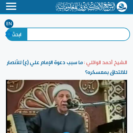
EN
الشيخ أحمد الوائلي :
ما سبب دعوة الإمام علي (ع) للأنصار
للالتحاق بمعسكره؟