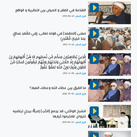
القناعة في الفقر و المرض بين النظرية و الواقع
تاريخ النشر :
2019-08-29
معنى (المقعد) في قوله تعالى: {فِي مَقْعَدِ صِدْقٍ
عِندَ مَلِيكٍ مُّقْتَدِرٍ}
تاريخ النشر :
2021-12-26
الَّذِينَ يُظَاهِرُونَ مِنكُم مِّن نِّسَائِهِم مَّا هُنَّ أُمَّهَاتِهِمْ إِنْ
أُمَّهَاتُهُمْ إِلَّا اللَّائِي وَلَدْنَهُمْ وَإِنَّهُمْ لَيَقُولُونَ مُنكَرًا مِّنَ
الْقَوْلِ وَزُورًا وَإِنَّ اللَّهَ لَعَفُوٌّ غَفُورٌ
تاريخ النشر :
2021-12-08
ما الفرق بين عطاء الله وعطاء العباد؟
تاريخ النشر :
2024-01-05
الشيخ الوائلي: قد يجمع (الحُب) إمرأةً برجلٍ ترتضيه
للزواج، فاحترموا خَيارها
تاريخ النشر :
2019-06-24