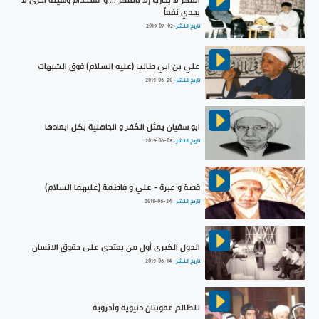
الفكر لا يحارب إلا بالفكر ... و استخدام وسيلة اخرى لا
يجدي نفعاً
تاريخ النشر :
2019-07-02
علي بن ابي طالب (عليه السلام) فوق الشبهات
تاريخ النشر :
2019-06-20
ابو سفيان يمثل الكفر و الجاهلية بكل ابعادها
تاريخ النشر :
2019-06-08
قصة و عبرة - علي و فاطمة (عليهما السلام)
تاريخ النشر :
2019-06-24
الدول الكبرى أول من يعتدي على حقوق الانسان
تاريخ النشر :
2019-06-14
للظالم عقوبتان دنيوية وأخروية