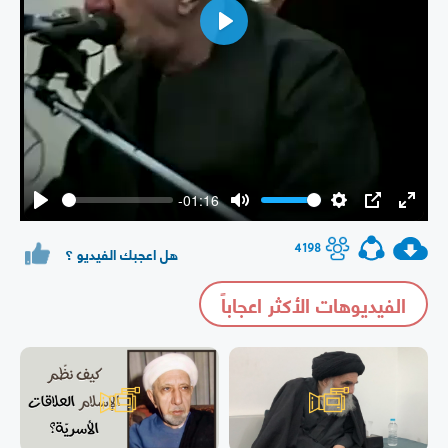
Play
-01:16
Play
Mute
Settings
PIP
Enter
fullsc
4198
هل اعجبك الفيديو ؟
الفيديوهات الأكثر اعجاباً