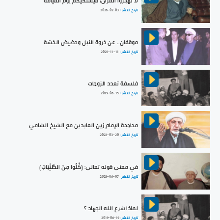
لا تهجروا القرآن؛ فيشتكيكم يوم القيامة
تاريخ النشر :
2026-02-03
موقفان.. عن ذروة النبل وحضيض الخسّة
تاريخ النشر :
2025-11-11
فلسفة تعدد الزوجات
تاريخ النشر :
2019-06-15
محاججة الإمام زين العابدين مع الشيخ الشامي
تاريخ النشر :
2022-03-20
في معنى قوله تعالى: {كُلُوا مِنَ الطَّيِّبَاتِ}
تاريخ النشر :
2023-06-07
لماذا شرع الله الجهاد ؟
تاريخ النشر :
2019-06-19