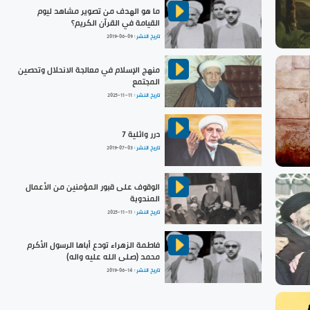
ما هو الهدف من تصوير مشاهد ليوم
القيامة في القرآن الكريم؟
تاريخ النشر :
2019-06-09
منهج الإسلام في معالجة الانحلال وتحصين
المجتمع
تاريخ النشر :
2025-11-11
درر وائلية 7
تاريخ النشر :
2019-07-03
الوقوف على قبور المؤمنين من الأعمال
المندوبة
تاريخ النشر :
2025-11-11
فاطمة الزهراء تودع أباها الرسول الأكرم
محمد (صلى الله عليه واله)
تاريخ النشر :
2019-06-14