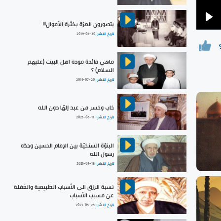
يتصورون العزة بكثرة الأموال!!!
Pla
تاريخ النشر :
2019-06-30
ماهي فائدة مودة اهل البيت (عليهم
السلام) ؟
تاريخ النشر :
2019-07-20
خاب وخسر من عبد إلهًا دون الله
تاريخ النشر :
2025-06-11
البنوّة السنخيّة بين الإمام الحسين وجدّه
رسول الله
تاريخ النشر :
2021-09-18
نسبة الرزق الى الأسباب الطبيعية والغفلة
عن مسبب الأسباب
تاريخ النشر :
2023-05-25