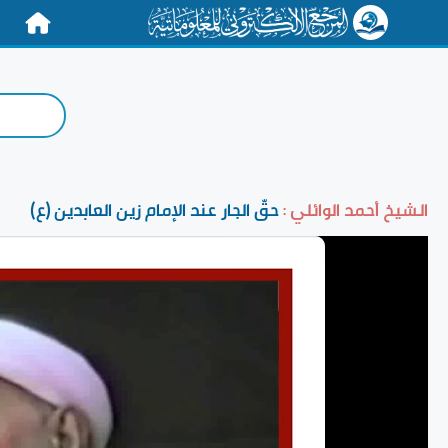
الرئيسية
الشيخ أحمد الوائلي :
حقّ الجار عند الإمام زين العابدين (ع)