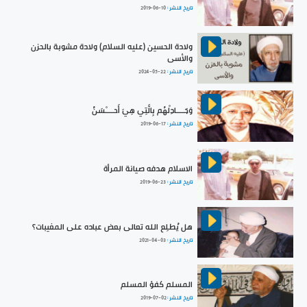
تاريخ النشر :
2019-06-10
ولادة الحسين (عليه السلام) ولادة مشوبة بالحزن
والأسى
تاريخ النشر :
2024-05-22
وَجَــــادِلْهُم بِالَّتِي هِيَ أَحــــْسَنُ
تاريخ النشر :
2019-06-17
الاسلام هدفه صيانة المرأة
تاريخ النشر :
2019-06-23
هل يُطلِع الله تعالى بعض عباده على المغيبات؟
تاريخ النشر :
2021-04-03
المسلم كفؤ المسلم
تاريخ النشر :
2019-07-02