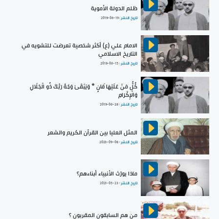
ظلم الدولة الأموية
تاريخ النشر :
2019-06-19
الامام علي (ع) أكثر شخصية تعرضت للتشويه في
التاريخ الاسلامي
تاريخ النشر :
2019-06-15
كُلُّ مَنْ عَلَيْهَا فَانٍ * وَيَبْقَىٰ وَجْهُ رَبِّكَ ذُو الْجَلَالِ
وَالْإِكْرَامِ
تاريخ النشر :
2019-06-28
المثل العليا بين القرآن الكريم والشعر
تاريخ النشر :
2023-09-08
ماذا يورّث الأنبياء أبناءهم؟
تاريخ النشر :
2021-05-23
من هم السابقون المقربون ؟