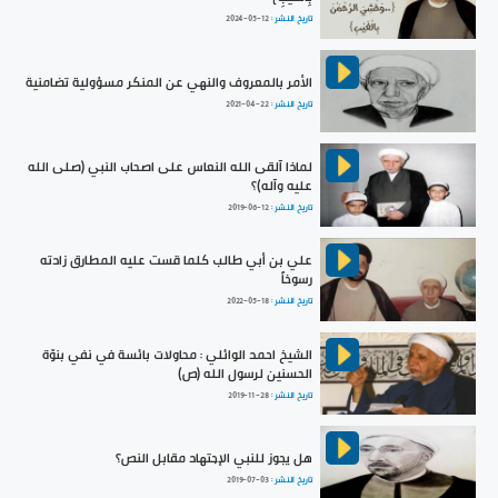
تاريخ النشر :
2024-05-12
الأمر بالمعروف والنهي عن المنكر مسؤولية تضامنية
تاريخ النشر :
2021-04-22
لماذا آلقى الله النعاس على اصحاب النبي (صلى الله
عليه وآله)؟
تاريخ النشر :
2019-06-12
علي بن أبي طالب كلما قست عليه المطارق زادته
رسوخاً
تاريخ النشر :
2022-05-18
الشيخ احمد الوائلي : محاولات بائسة في نفي بنوّة
الحسنين لرسول الله (ص)
تاريخ النشر :
2019-11-28
هل يجوز للنبي الإجتهاد مقابل النص؟
تاريخ النشر :
2019-07-03