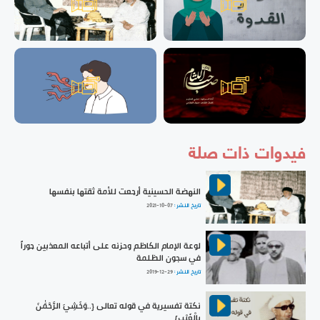
فيدوات ذات صلة
النهضة الحسينية أرجعت للأمة ثقتها بنفسها
تاريخ النشر :
2021-10-07
لوعة الإمام الكاظم وحزنه على أتباعه المعذبين جوراً
في سجون الظلمة
تاريخ النشر :
2019-12-29
نكتة تفسيرية في قوله تعالى {..وَخَشِيَ الرَّحْمَٰنَ
بِالْغَيْبِ}