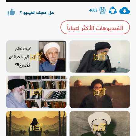
Play
Mute
Settings
PIP
Enter
fullsc
4603
هل اعجبك الفيديو ؟
الفيديوهات الأكثر اعجاباً