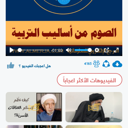
Play
-01:03
Play
Mute
Settings
PIP
Enter
fullsc
4165
هل اعجبك الفيديو ؟
الفيديوهات الأكثر اعجاباً