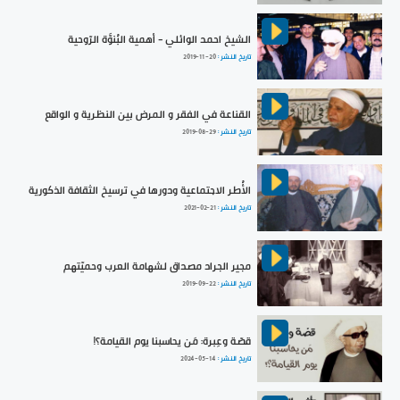
الشيخ احمد الوائلي - أهمية البُنوَّة الرّوحية
تاريخ النشر :
2019-11-20
القناعة في الفقر و المرض بين النظرية و الواقع
تاريخ النشر :
2019-08-29
الأُطر الاجتماعية ودورها في ترسيخ الثقافة الذكورية
تاريخ النشر :
2021-02-21
مجير الجراد مصداق لشهامة العرب وحميّتهم
تاريخ النشر :
2019-09-22
قصّة وعِبرة: مَن يحاسبنا يوم القيامة؟!
تاريخ النشر :
2024-05-14