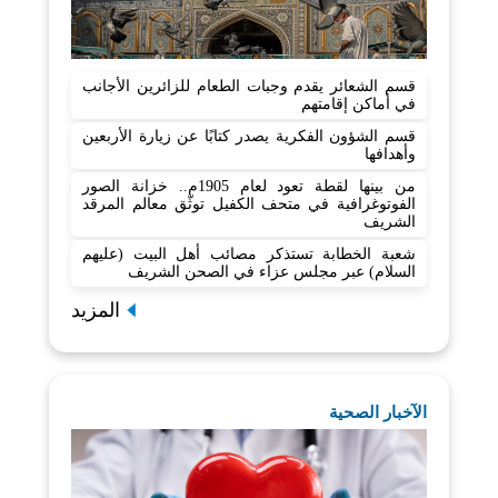
قسم الشعائر يقدم وجبات الطعام للزائرين الأجانب
في أماكن إقامتهم
قسم الشؤون الفكرية يصدر كتابًا عن زيارة الأربعين
وأهدافها
من بينها لقطة تعود لعام 1905م.. خزانة الصور
الفوتوغرافية في متحف الكفيل توثّق معالم المرقد
الشريف
شعبة الخطابة تستذكر مصائب أهل البيت (عليهم
السلام) عبر مجلس عزاء في الصحن الشريف
المزيد
الآخبار الصحية