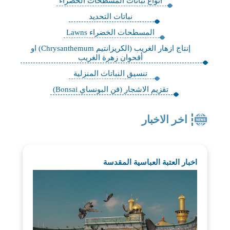
انواع نباتات المسطحات الخضراء
نباتات التحديد
المسطحات الخضراء Lawns
إنتاج ازهار الغريب (الكريزانتيم Chrysanthemum) او
أقحوان زهرة الغريب
تنسيق النباتات المنزلية
تقزيم الاشجار (فن البونساي Bonsai)
اخر الاخبار
اخبار العتبة العباسية المقدسة