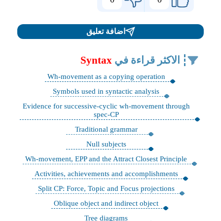
اضافة تعليق
الاكثر قراءة في
Syntax
Wh-movement as a copying operation
Symbols used in syntactic analysis
Evidence for successive-cyclic wh-movement through
spec-CP
Traditional grammar
Null subjects
Wh-movement, EPP and the Attract Closest Principle
Activities, achievements and accomplishments
Split CP: Force, Topic and Focus projections
Oblique object and indirect object
Tree diagrams