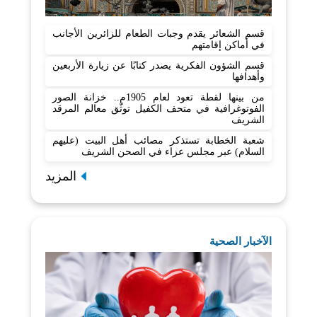
قسم الشعائر يقدم وجبات الطعام للزائرين الأجانب
في أماكن إقامتهم
قسم الشؤون الفكرية يصدر كتابًا عن زيارة الأربعين
وأهدافها
من بينها لقطة تعود لعام 1905م.. خزانة الصور
الفوتوغرافية في متحف الكفيل توثّق معالم المرقد
الشريف
شعبة الخطابة تستذكر مصائب أهل البيت (عليهم
السلام) عبر مجلس عزاء في الصحن الشريف
المزيد
الآخبار الصحية