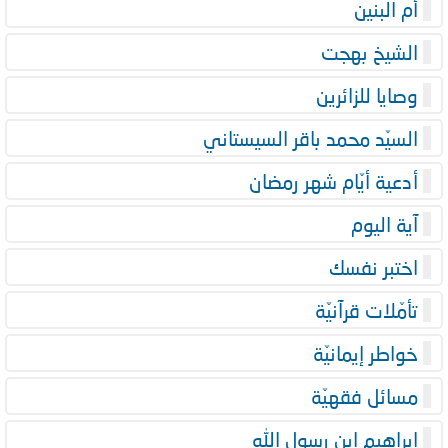
أم البنين
الشيخ بهجت
وصايا للزائرين
السيّد محمد باقر السيستاني
أدعية أيّام شهر رمضان
آية اليوم
اختبر نفسك
تأمّلات قرآنيّة
خواطر إيمانيّة
مسائل فقهيّة
إبراهيم ابن رسول الله